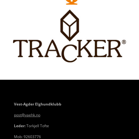
Vest-Agder Elghundklubb
post@vaehk.no
Leder:
Torkjell Tofte
Mob: 92603776