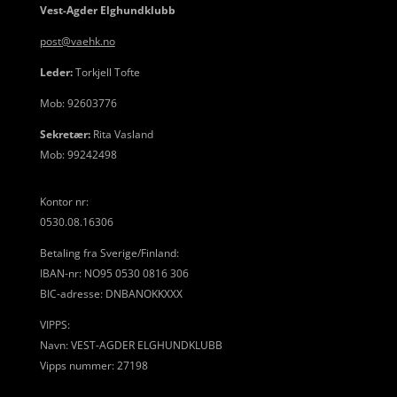
Vest-Agder Elghundklubb
post@vaehk.no
Leder:
Torkjell Tofte
Mob: 92603776
Sekretær:
Rita Vasland
Mob: 99242498
Kontor nr:
0530.08.16306
Betaling fra Sverige/Finland:
IBAN-nr: NO95 0530 0816 306
BIC-adresse: DNBANOKKXXX
VIPPS:
Navn: VEST-AGDER ELGHUNDKLUBB
Vipps nummer: 27198