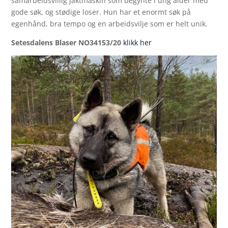
samarbeidsvillig jaktmaskin som begynte i ung alder med
gode søk, og stødige loser. Hun har et enormt søk på
egenhånd, bra tempo og en arbeidsvilje som er helt unik.
Setesdalens Blaser NO34153/20
klikk her