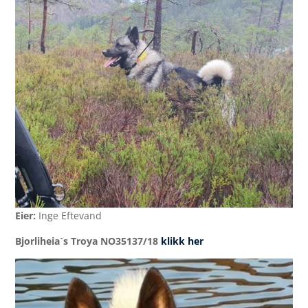
Eier:
Inge Eftevand
Bjorliheia`s Troya NO35137/18
klikk her