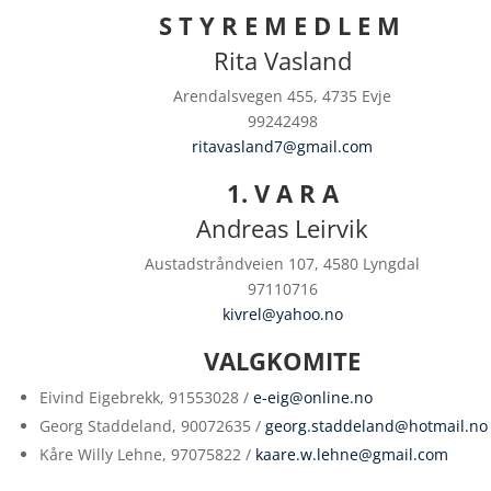
S T Y R E M E D L E M
Rita Vasland
Arendalsvegen 455, 4735 Evje
99242498
ritavasland7@gmail.com
1. V A R A
Andreas Leirvik
Austadstråndveien 107, 4580 Lyngdal
97110716
kivrel@yahoo.no
VALGKOMITE
Eivind Eigebrekk, 91553028 /
e-eig@online.no
Georg Staddeland, 90072635 /
georg.staddeland@hotmail.no
Kåre Willy Lehne, 97075822 /
kaare.w.lehne@gmail.com