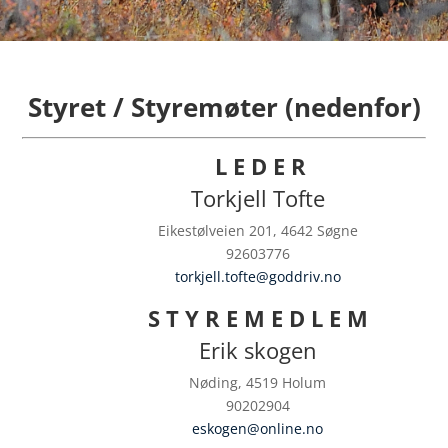
Styret / Styremøter (nedenfor)
L E D E R
Torkjell Tofte
Eikestølveien 201, 4642 Søgne
92603776
torkjell.tofte@goddriv.no
S T Y R E M E D L E M
Erik skogen
Nøding, 4519 Holum
90202904
eskogen@online.no