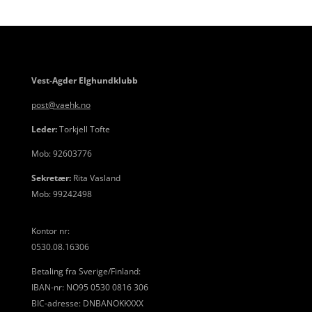
Vest-Agder Elghundklubb
post@vaehk.no
Leder:
Torkjell Tofte
Mob: 92603776
Sekretær:
Rita Vasland
Mob: 99242498
Kontor nr:
0530.08.16306
Betaling fra Sverige/Finland:
IBAN-nr: NO95 0530 0816 306
BIC-adresse: DNBANOKKXXX