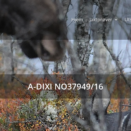
Hjem
Jaktprøver
Uts
A-DIXI NO37949/16