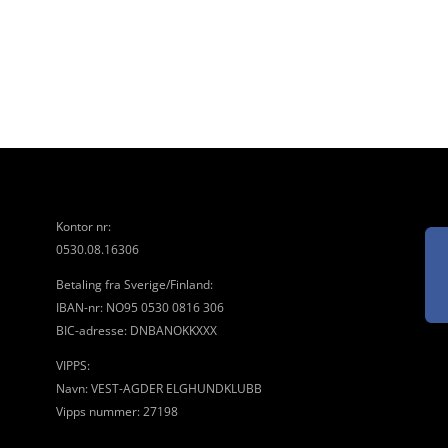
Kontor nr:
0530.08.16306
Betaling fra Sverige/Finland:
IBAN-nr: NO95 0530 0816 306
BIC-adresse: DNBANOKKXXX
VIPPS:
Navn: VEST-AGDER ELGHUNDKLUBB
Vipps nummer: 27198