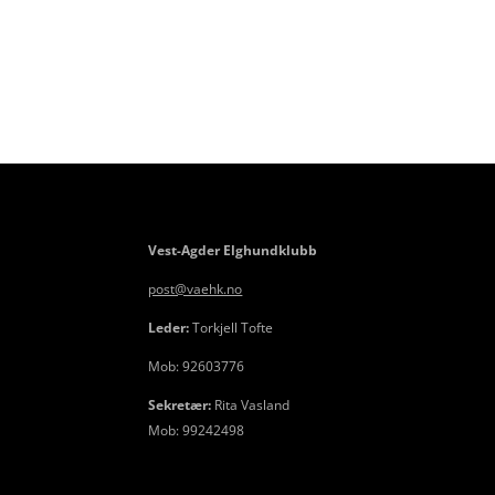
Vest-Agder Elghundklubb
post@vaehk.no
Leder:
Torkjell Tofte
Mob: 92603776
Sekretær:
Rita Vasland
Mob: 99242498