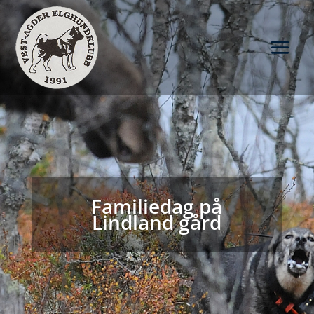
Familiedag på
Lindland gård