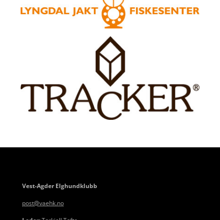
Vest-Agder Elghundklubb
post@vaehk.no