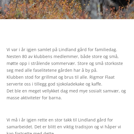
Vi var i år igjen samlet på Lindland gård for familiedag.
Nesten 80 av klubbens medlemmer, både store og små,
møtte opp i strålende sommervær. Store og små storkoste
seg med alle faselitetene gården har å by på.
Klubben stod for grillmat og brus til alle. Rigmor Flaat
serverte oss i tillegg god sjokoladekake og kaffe.
Det ble en meget vellykket dag med mye sosialt samvær, og
masse aktiviteter for barna.
Vi må i år igjen rette en stor takk til Lindland gård for
samarbeidet. Det er blitt en viktig tradisjon og vi håper vi
kan fortsette med dette.