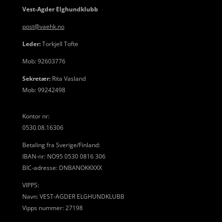
Vest-Agder Elghundklubb
post@vaehk.no
Leder:
Torkjell Tofte
Mob: 92603776
Sekretær:
Rita Vasland
Mob: 99242498
Kontor nr:
0530.08.16306
Betaling fra Sverige/Finland:
IBAN-nr: NO95 0530 0816 306
BIC-adresse: DNBANOKKXXX
VIPPS:
Navn: VEST-AGDER ELGHUNDKLUBB
Vipps nummer: 27198