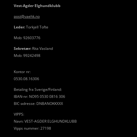
Vest-Agder Elghundklubb
post@vaehk.no
Leder:
Torkjell Tofte
Mob: 92603776
Sekretær:
Rita Vasland
Mob: 99242498
Kontor nr:
0530.08.16306
Betaling fra Sverige/Finland:
IBAN-nr: NO95 0530 0816 306
BIC-adresse: DNBANOKKXXX
VIPPS:
Navn: VEST-AGDER ELGHUNDKLUBB
Vipps nummer: 27198