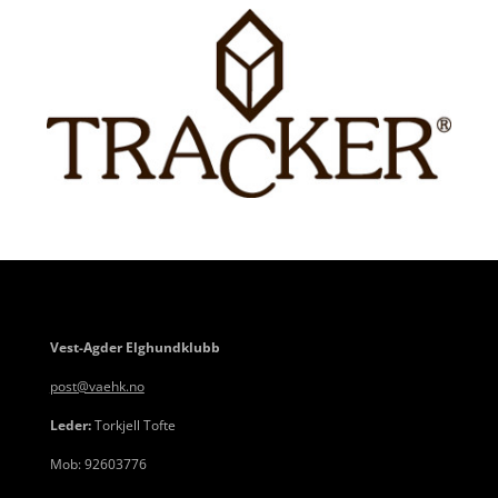
Vest-Agder Elghundklubb
post@vaehk.no
Leder:
Torkjell Tofte
Mob: 92603776