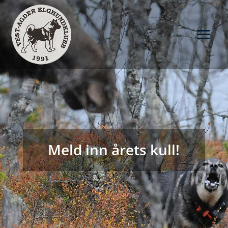
Meld inn årets kull!