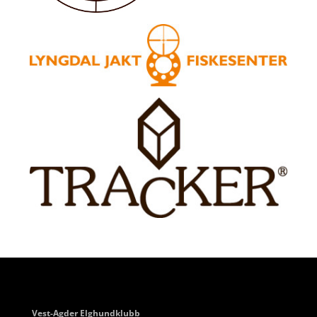
Vest-Agder Elghundklubb