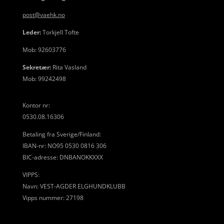
post@vaehk.no
Leder:
Torkjell Tofte
Mob: 92603776
Sekretær:
Rita Vasland
Mob: 99242498
Kontor nr:
0530.08.16306
Betaling fra Sverige/Finland:
IBAN-nr: NO95 0530 0816 306
BIC-adresse: DNBANOKKXXX
VIPPS:
Navn: VEST-AGDER ELGHUNDKLUBB
Vipps nummer: 27198