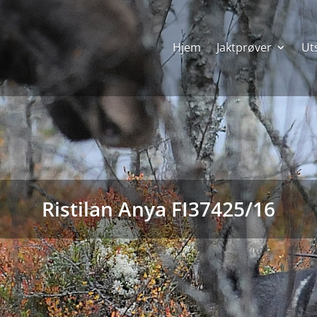
Hjem
Jaktprøver
Uts
Ristilan Anya FI37425/16