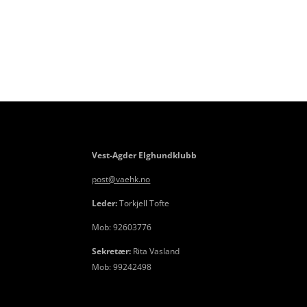
Vest-Agder Elghundklubb
post@vaehk.no
Leder:
Torkjell Tofte
Mob: 92603776
Sekretær:
Rita Vasland
Mob: 99242498