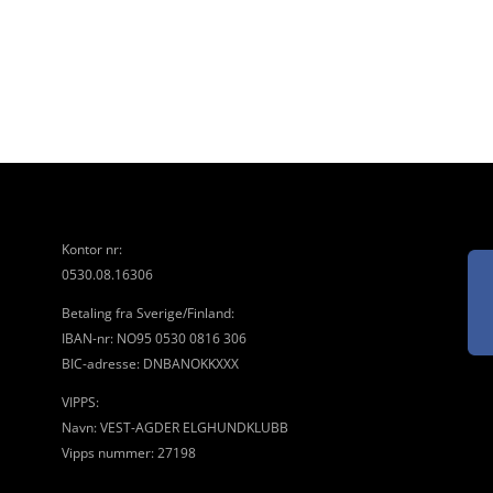
Kontor nr:
0530.08.16306
Betaling fra Sverige/Finland:
IBAN-nr: NO95 0530 0816 306
BIC-adresse: DNBANOKKXXX
VIPPS:
Navn: VEST-AGDER ELGHUNDKLUBB
Vipps nummer: 27198