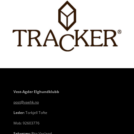
Vest-Agder Elghundklubb
post@vaehk.no
Leder:
Torkjell Tofte
Mob: 92603776
Sekretær:
Rita Vasland