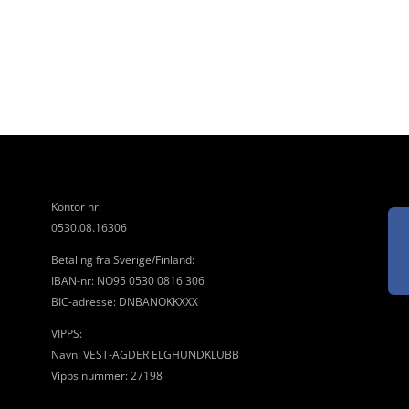
Kontor nr:
0530.08.16306
Betaling fra Sverige/Finland:
IBAN-nr: NO95 0530 0816 306
BIC-adresse: DNBANOKKXXX
VIPPS:
Navn: VEST-AGDER ELGHUNDKLUBB
Vipps nummer: 27198