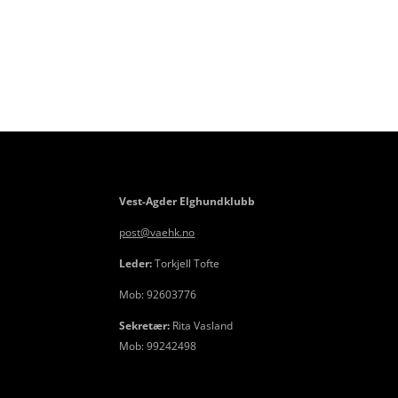
Vest-Agder Elghundklubb
post@vaehk.no
Leder:
Torkjell Tofte
Mob: 92603776
Sekretær:
Rita Vasland
Mob: 99242498