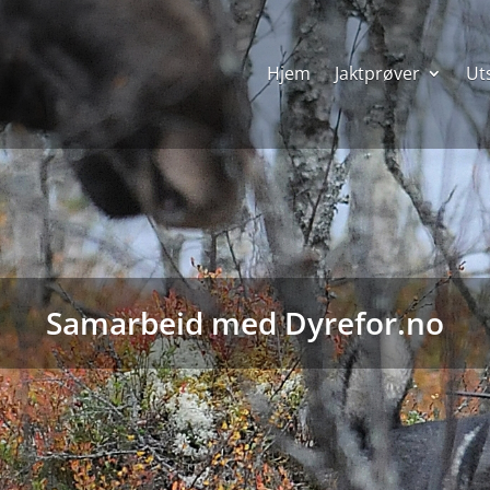
Hjem
Jaktprøver
Uts
Samarbeid med Dyrefor.no