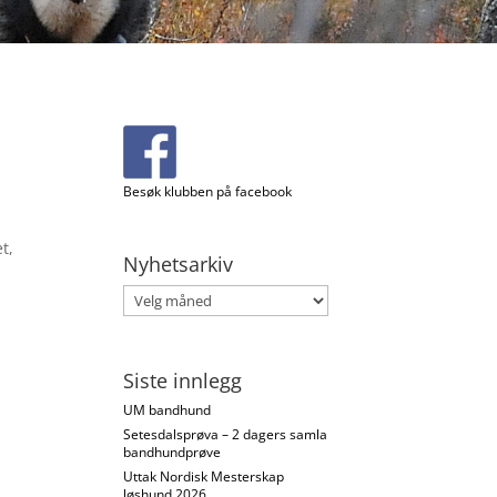
Besøk klubben på facebook
t,
Nyhetsarkiv
Nyhetsarkiv
Siste innlegg
UM bandhund
Setesdalsprøva – 2 dagers samla
bandhundprøve
Uttak Nordisk Mesterskap
løshund 2026