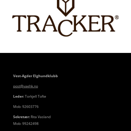
Vest-Agder Elghundklubb
post@vaehk.no
Leder:
Torkjell Tofte
Mob: 92603776
Sekretær:
Rita Vasland
Mob: 99242498