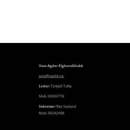
Vest-Agder Elghundklubb
post@vaehk.no
Leder:
Torkjell Tofte
Mob: 92603776
Sekretær:
Rita Vasland
Mob: 99242498