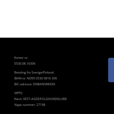
Kontor nr:
0530.08.16306
Betaling fra Sverige/Finland:
IBAN-nr: NO95 0530 0816 306
BIC-adresse: DNBANOKKXXX
VIPPS:
Navn: VEST-AGDER ELGHUNDKLUBB
Vipps nummer: 27198