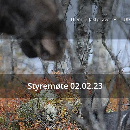
Hjem
Jaktprøver
Uts
Styremøte 02.02.23