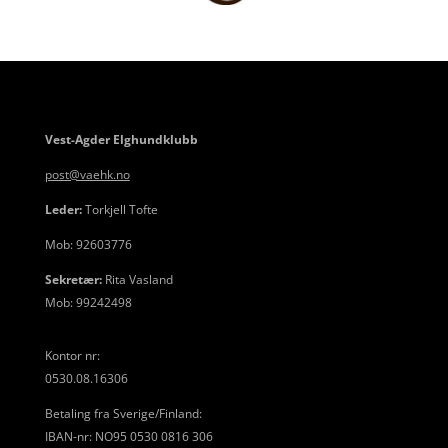
Vest-Agder Elghundklubb
post@vaehk.no
Leder:
Torkjell Tofte
Mob: 92603776
Sekretær:
Rita Vasland
Mob: 99242498
Kontor nr:
0530.08.16306
Betaling fra Sverige/Finland:
IBAN-nr: NO95 0530 0816 306