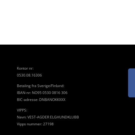
Kontor nr:
0530.08.16306
Betaling fra Sverige/Finland:
IBAN-nr: NO95 0530 0816 306
BIC-adresse: DNBANOKKXXX
VIPPS:
Navn: VEST-AGDER ELGHUNDKLUBB
Vipps nummer: 27198