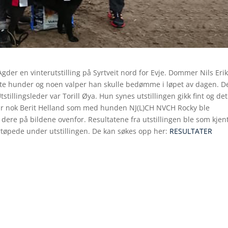
der en vinterutstilling på Syrtveit nord for Evje. Dommer Nils Erik
e hunder og noen valper han skulle bedømme i løpet av dagen. De
illingsleder var Torill Øya. Hun synes utstillingen gikk fint og det
ar nok Berit Helland som med hunden NJ(L)CH NVCH Rocky ble
 dere på bildene ovenfor. Resultatene fra utstillingen ble som kjent
fortøpede under utstillingen. De kan søkes opp her:
RESULTATER