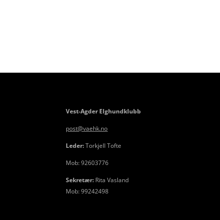
Vest-Agder Elghundklubb
post@vaehk.no
Leder:
Torkjell Tofte
Mob: 92603776
Sekretær:
Rita Vasland
Mob: 99242498