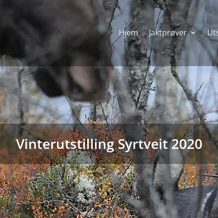
Hjem
Jaktprøver
Uts
Vinterutstilling Syrtveit 2020