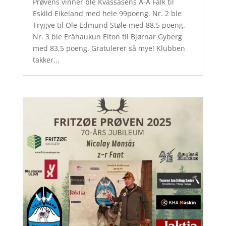
Prøvens vinner ble Kvassåsens A-A Falk til
Eskild Eikeland med hele 99poeng. Nr. 2 ble
Trygve til Ole Edmund Støle med 88,5 poeng.
Nr. 3 ble Erähaukun Elton til Bjørnar Gyberg
med 83,5 poeng. Gratulerer så mye! Klubben
takker...