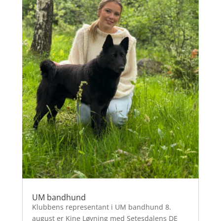
UM bandhund
Klubbens representant i UM bandhund 8.
august er Kine Løyning med Setesdalens DE